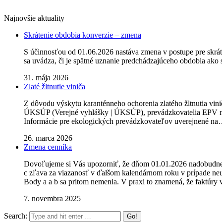
Najnovšie aktuality
Skrátenie obdobia konverzie – zmena
S účinnosťou od 01.06.2026 nastáva zmena v postupe pre skrát
sa uvádza, či je spätné uznanie predchádzajúceho obdobia ako
31. mája 2026
Zlaté žltnutie viniča
Z dôvodu výskytu karanténneho ochorenia zlatého žltnutia vin
ÚKSÚP (Verejné vyhlášky | ÚKSÚP), prevádzkovatelia EPV majú 
Informácie pre ekologických prevádzkovateľov uverejnené n
26. marca 2026
Zmena cenníka
Dovoľujeme si Vás upozorniť, že dňom 01.01.2026 nadobudne ú
c zľava za viazanosť v ďalšom kalendárnom roku v prípade neuh
Body a a b sa pritom nemenia. V praxi to znamená, že faktúry 
7. novembra 2025
Search: