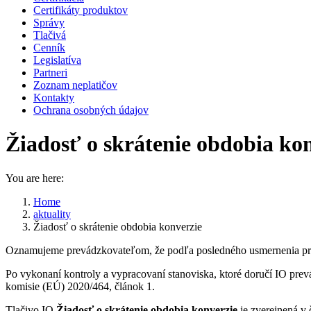
Certifikáty produktov
Správy
Tlačivá
Cenník
Legislatíva
Partneri
Zoznam neplatičov
Kontakty
Ochrana osobných údajov
Žiadosť o skrátenie obdobia ko
You are here:
Home
aktuality
Žiadosť o skrátenie obdobia konverzie
Oznamujeme prevádzkovateľom, že podľa posledného usmernenia prísl
Po vykonaní kontroly a vypracovaní stanoviska, ktoré doručí IO pr
komisie (EÚ) 2020/464, článok 1.
Tlačivo IO
Žiadosť o skrátenie obdobia konverzie
je zverejnená v 