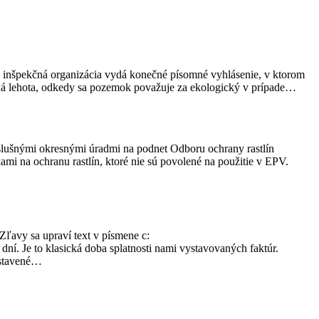
) inšpekčná organizácia vydá konečné písomné vyhlásenie, v ktorom
čná lehota, odkedy sa pozemok považuje za ekologický v prípade…
slušnými okresnými úradmi na podnet Odboru ochrany rastlín
i na ochranu rastlín, ktoré nie sú povolené na použitie v EPV.
ľavy sa upraví text v písmene c:
í. Je to klasická doba splatnosti nami vystavovaných faktúr.
vystavené…