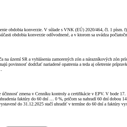
enie obdobia konverzie. V súlade s VNK (EÚ) 2020/464, čl. 1 písm. f
 súčasti obdobia konverzie odôvodnené, a v ktorom sa uvádza počiato
iča na území SR a vyhlásenia zamorených zón a nárazníkových zón prí
povinnosť dodržať nariadené opatrenia a teda aj ošetrenie prípravkam
a…
činnosť zmena v Cenníku kontroly a certifikácie v EPV. V bode 17. Z
radenia faktúry do 60 dní … 0 %, pričom sa nahradí 60 dní dobou 14 dn
vystavené do 31.12.2025 stačí uhradiť v termíne do 60 dní a faktúry 