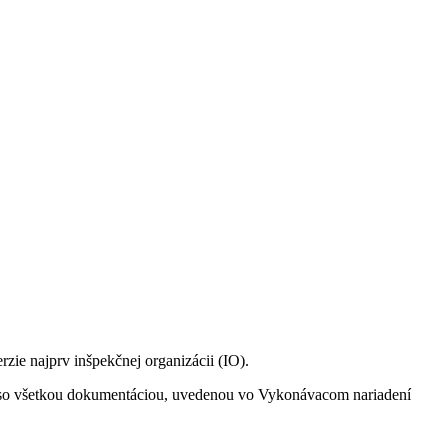
ie najprv inšpekčnej organizácii (IO).
u so všetkou dokumentáciou, uvedenou vo Vykonávacom nariadení