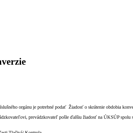
nverzie
ušného orgánu je potrebné podať Žiadosť o skrátenie obdobia konverz
evádzkovateľovi, prevádzkovateľ pošle ďalšiu žiadosť na ÚKSÚP spol
časti Tlačivá/ Kontrola.