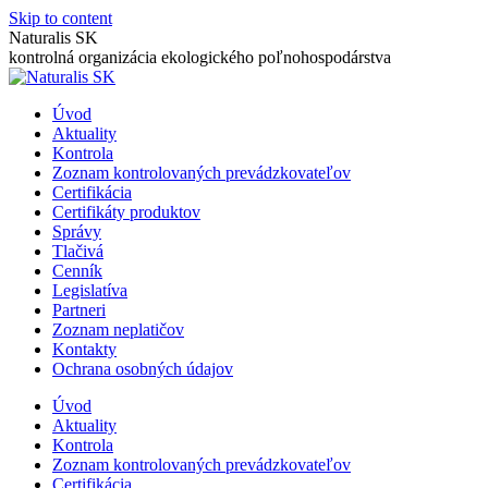
Skip to content
Naturalis SK
kontrolná organizácia ekologického poľnohospodárstva
Úvod
Aktuality
Kontrola
Zoznam kontrolovaných prevádzkovateľov
Certifikácia
Certifikáty produktov
Správy
Tlačivá
Cenník
Legislatíva
Partneri
Zoznam neplatičov
Kontakty
Ochrana osobných údajov
Úvod
Aktuality
Kontrola
Zoznam kontrolovaných prevádzkovateľov
Certifikácia